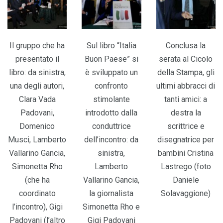
Il gruppo che ha
Sul libro “Italia
Conclusa la
presentato il
Buon Paese” si
serata al Cicolo
libro: da sinistra,
è sviluppato un
della Stampa, gli
una degli autori,
confronto
ultimi abbracci di
Clara Vada
stimolante
tanti amici: a
Padovani,
introdotto dalla
destra la
Domenico
conduttrice
scrittrice e
Musci, Lamberto
dell’incontro: da
disegnatrice per
Vallarino Gancia,
sinistra,
bambini Cristina
Simonetta Rho
Lamberto
Lastrego (foto
(che ha
Vallarino Gancia,
Daniele
coordinato
la giornalista
Solavaggione)
l’incontro), Gigi
Simonetta Rho e
Padovani (l’altro
Gigi Padovani