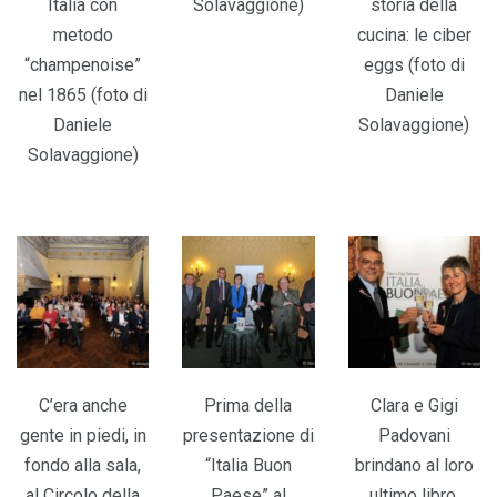
Italia con
Solavaggione)
storia della
metodo
cucina: le ciber
“champenoise”
eggs (foto di
nel 1865 (foto di
Daniele
Daniele
Solavaggione)
Solavaggione)
C’era anche
Prima della
Clara e Gigi
gente in piedi, in
presentazione di
Padovani
fondo alla sala,
“Italia Buon
brindano al loro
al Circolo della
Paese” al
ultimo libro,