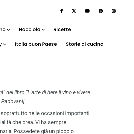
ino
Nocciola
Ricette
y
Italia buon Paese
Storie di cucina
 del libro “L’arte di bere il vino e vivere
gi Padovani]
o, soprattutto nelle occasioni importanti
ivialità che crea. Vi ha sempre
enaria. Possedete già un piccolo