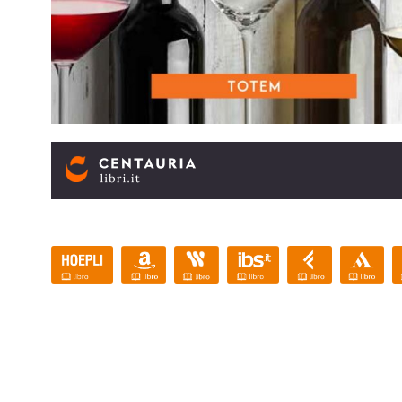
HOEPLI
AMAZON
WEBSTER.IT
IBS
LAFELTR
M