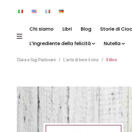
Chi siamo
Libri
Blog
Storie di Cio
L’ingrediente della felicità
Nutella
Clara e Gigi Padovani
/
L’arte di bere il vino
/
Il libro