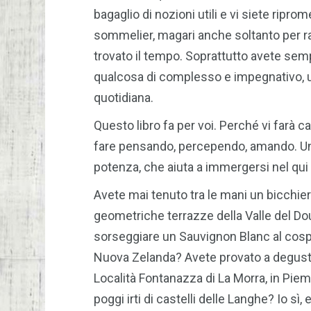
bagaglio di nozioni utili e vi siete ripro
sommelier, magari anche soltanto per ra
trovato il tempo. Soprattutto avete sem
qualcosa di complesso e impegnativo, un
quotidiana.
Questo libro fa per voi. Perché vi farà c
fare pensando, percependo, amando. Un 
potenza, che aiuta a immergersi nel qui 
Avete mai tenuto tra le mani un bicchier
geometriche terrazze della Valle del Dour
sorseggiare un Sauvignon Blanc al cospe
Nuova Zelanda? Avete provato a degusta
Località Fontanazza di La Morra, in Piem
poggi irti di castelli delle Langhe? Io sì