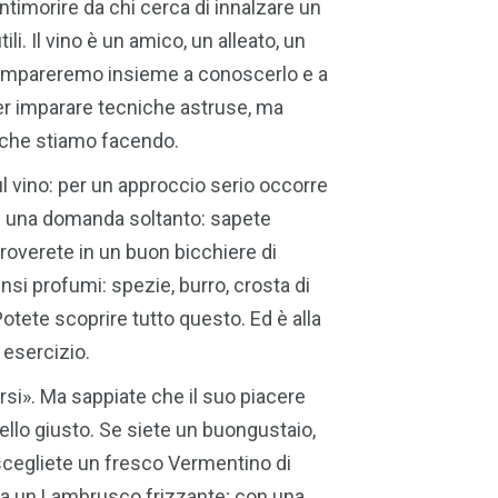
 intimorire da chi cerca di innalzare un
tili. Il vino è un amico, un alleato, un
. Impareremo insieme a conoscerlo e a
r imparare tecniche astruse, ma
che stiamo facendo.
sul vino: per un approccio serio occorre
E una domanda soltanto: sapete
 troverete in un buon bicchiere di
ensi profumi: spezie, burro, crosta di
 Potete scoprire tutto questo. Ed è alla
 esercizio.
rsi». Ma sappiate che il suo piacere
llo giusto. Se siete un buongustaio,
 scegliete un fresco Vermentino di
e a un Lambrusco frizzante; con una