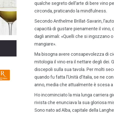
qualche segreto dell’arte di bere vino p
circonda, praticando la mindfulness.
Secondo Anthelme Brillat-Savarin, l’autor
capacità di gustare pienamente il vino, 
dagli animali: «Quelli che si ingozzano 
mangiare».
Ma bisogna avere consapevolezza di ciò 
mitologia il vino era il nettare degli dei.
discepoli sulla sua tavola. Per molti sec
INELLI
ONDADORI STORE
LIBRERIA RIZZOLI
quando fu fatta l’Unità d’Italia, se ne co
anno, media che attualmente è scesa a m
Ho incominciato la mia lunga carriera gi
rivista che enunciava la sua gloriosa mis
Sono nato ad Alba, capitale della Langhe,