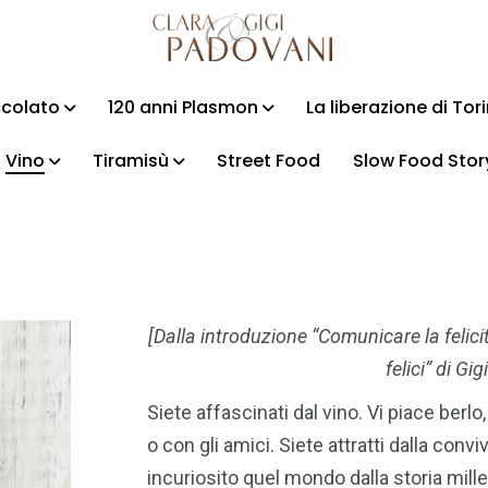
ccolato
120 anni Plasmon
La liberazione di Tor
Vino
Tiramisù
Street Food
Slow Food Stor
[Dalla introduzione “Comunicare la felicità”
felici” di Gi
Siete affascinati dal vino. Vi piace berl
o con gli amici. Siete attratti dalla conv
incuriosito quel mondo dalla storia mill