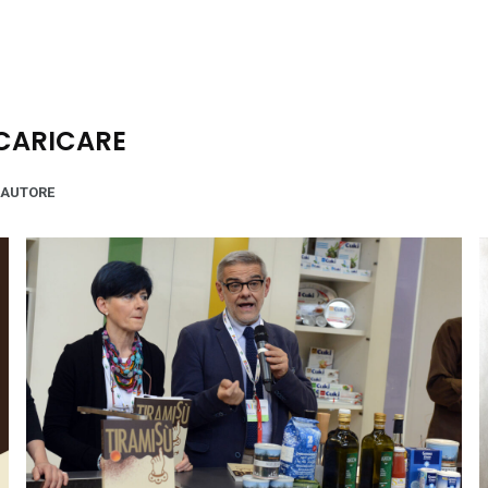
SCARICARE
 AUTORE