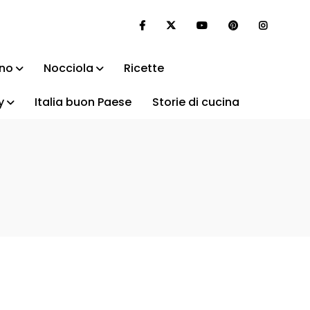
ino
Nocciola
Ricette
y
Italia buon Paese
Storie di cucina