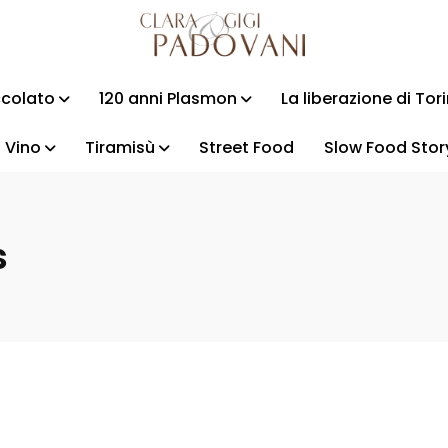
ccolato
120 anni Plasmon
La liberazione di Tor
Vino
Tiramisù
Street Food
Slow Food Stor
s