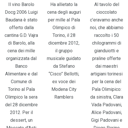
Il vino Barolo
Ha allietato la
Al tavolo del
Docg 2006 Luigi
cena degli auguri
cioccolato
Baudana è stato
per mille al Pala
c’eravamo anche
offerto dalla
Olimpico di
noi, che abbiamo
cantina G.D. Vajra
Torino, il 28
raccolto i 50
di Barolo, alla
dicembre 2012,
chilogrammi di
cena dei mille
il gruppo
gianduiotti e
organizzata dal
musicale guidato
praline offerte
Banco
da Stefano
dai maestri
Alimentare e dal
“Cisco” Bellotti,
artigiani torinesi
Comune di
ex voce dei
per la cena del
Torino al Pala
Modena City
Pala Olimipico:
Olimpico la sera
Ramblers
da sinistra, Clara
del 28 dicembre
Vada Padovani,
2012. Per il
Alice Padovani,
dessert, un
Gigi Padovani e
Moscato d’Asti
Diego Perino