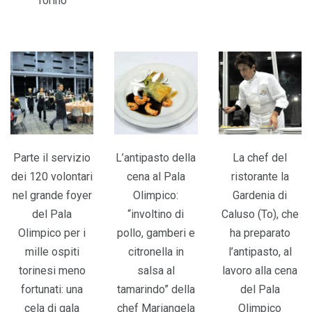
Torino
Parte il servizio
L’antipasto della
La chef del
dei 120 volontari
cena al Pala
ristorante la
nel grande foyer
Olimpico:
Gardenia di
del Pala
“involtino di
Caluso (To), che
Olimpico per i
pollo, gamberi e
ha preparato
mille ospiti
citronella in
l’antipasto, al
torinesi meno
salsa al
lavoro alla cena
fortunati: una
tamarindo” della
del Pala
cela di gala
chef Mariangela
Olimpico