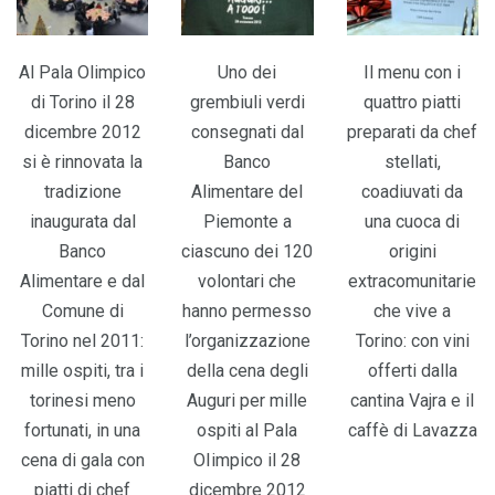
Al Pala Olimpico
Uno dei
Il menu con i
di Torino il 28
grembiuli verdi
quattro piatti
dicembre 2012
consegnati dal
preparati da chef
si è rinnovata la
Banco
stellati,
tradizione
Alimentare del
coadiuvati da
inaugurata dal
Piemonte a
una cuoca di
Banco
ciascuno dei 120
origini
Alimentare e dal
volontari che
extracomunitarie
Comune di
hanno permesso
che vive a
Torino nel 2011:
l’organizzazione
Torino: con vini
mille ospiti, tra i
della cena degli
offerti dalla
torinesi meno
Auguri per mille
cantina Vajra e il
fortunati, in una
ospiti al Pala
caffè di Lavazza
cena di gala con
OIimpico il 28
piatti di chef
dicembre 2012