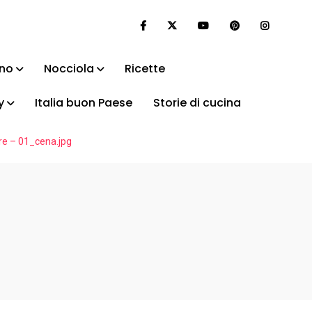
ino
Nocciola
Ricette
y
Italia buon Paese
Storie di cucina
are – 01_cena.jpg