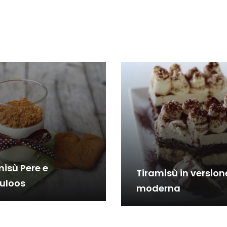
misù Pere e
Tiramisù in version
uloos
moderna