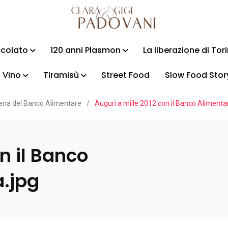
ccolato
120 anni Plasmon
La liberazione di Tor
Vino
Tiramisù
Street Food
Slow Food Stor
cena del Banco Alimentare
/
Auguri a mille 2012 con il Banco Aliment
n il Banco
.jpg