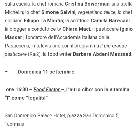
sulla cucina; la chef romana
Cristina
Bowerman
, una stella
Michelin; lo chef
Simone Salvini
,
vegetariano
felice
; lo chef
siciliano
Filippo La Mantia
; la scrittrice
Camilla
Baresani
;
la blogger e conduttrice tv
Chiara Maci
; il pasticcere
Iginio
Massari
, fondatore dell’Accademia Italiana della
Pasticceria, in televisione con il programma
Il più grande
pasticcere
(Rai2);
la food writer
Barbara Abdeni Massaad
.
–
Domenica 11 settembre
ore 16:30 –
Food Factor
–
L’altro cibo: con la vitamina
“l” come “legalità”
San Domenico Palace Hotel, piazza San Domenico 5,
Taormina