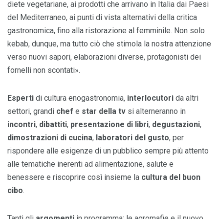
diete vegetariane, ai prodotti che arrivano in Italia dai Paesi
del Mediterraneo, ai punti di vista alternativi della critica
gastronomica, fino alla ristorazione al femminile. Non solo
kebab, dunque, ma tutto ciò che stimola la nostra attenzione
verso nuovi sapori, elaborazioni diverse, protagonisti dei
fornelli non scontati».
Esperti
di cultura enogastronomia,
interlocutori
da altri
settori, grandi
chef
e
star della tv
si alterneranno in
incontri
,
dibattiti
,
presentazione di libri
,
degustazioni
,
dimostrazioni di cucina
,
laboratori del gusto
, per
rispondere alle esigenze di un pubblico sempre più attento
alle tematiche inerenti ad alimentazione, salute e
benessere e riscoprire così insieme la
cultura del buon
cibo
.
Tanti gli
argomenti
in programma: le agromafie e il nuovo