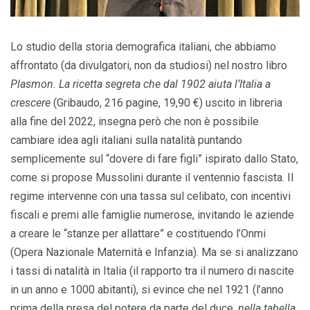
Lo studio della storia demografica italiani, che abbiamo
affrontato (da divulgatori, non da studiosi) nel nostro libro
Plasmon. La ricetta segreta che dal 1902 aiuta l’Italia a
crescere
(Gribaudo, 216 pagine, 19,90 €) uscito in libreria
alla fine del 2022, insegna però che non è possibile
cambiare idea agli italiani sulla natalità puntando
semplicemente sul “dovere di fare figli” ispirato dallo Stato,
come si propose Mussolini durante il ventennio fascista. Il
regime intervenne con una tassa sul celibato, con incentivi
fiscali e premi alle famiglie numerose, invitando le aziende
a creare le “stanze per allattare” e costituendo l’Onmi
(Opera Nazionale Maternità e Infanzia). Ma se si analizzano
i tassi di natalità in Italia (il rapporto tra il numero di nascite
in un anno e 1000 abitanti), si evince che nel 1921 (l’anno
prima della presa del potere da parte del duce,
nella tabella