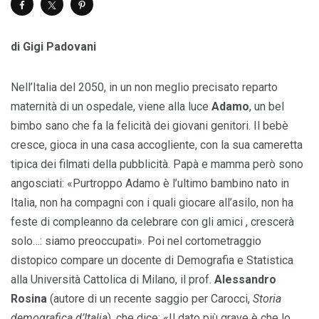
di Gigi Padovani
Nell’Italia del 2050, in un non meglio precisato reparto
maternità di un ospedale, viene alla luce
Adamo
, un bel
bimbo sano che fa la felicità dei giovani genitori. Il bebè
cresce, gioca in una casa accogliente, con la sua cameretta
tipica dei filmati della pubblicità. Papà e mamma però sono
angosciati: «Purtroppo Adamo è l’ultimo bambino nato in
Italia, non ha compagni con i quali giocare all’asilo, non ha
feste di compleanno da celebrare con gli amici , crescerà
solo…: siamo preoccupati». Poi nel cortometraggio
distopico compare un docente di Demografia e Statistica
alla Università Cattolica di Milano, il prof.
Alessandro
Rosina
(autore di un recente saggio per Carocci,
Storia
demografica d’Italia
), che dice: «Il dato più grave è che lo