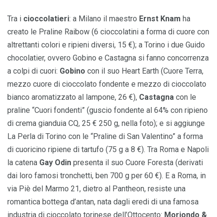
Tra i
cioccolatieri
: a Milano il maestro
Ernst Knam
ha
creato le Praline Raibow (6 cioccolatini a forma di cuore con
altrettanti colori e ripieni diversi, 15 €); a Torino i due Guido
chocolatier, ovvero Gobino e Castagna si fanno concorrenza
a colpi di cuori:
Gobino
con il suo Heart Earth (Cuore Terra,
mezzo cuore di cioccolato fondente e mezzo di cioccolato
bianco aromatizzato al lampone, 26 €),
Castagna
con le
praline “Cuori fondenti” (guscio fondente al 64% con ripieno
di crema gianduia CQ, 25 € 250 g, nella foto); e si aggiunge
La Perla di Torino con le “Praline di San Valentino” a forma
di cuoricino ripiene di tartufo (75 g a 8 €). Tra Roma e Napoli
la catena
Gay Odin
presenta il suo Cuore Foresta (derivati
dai loro famosi tronchetti, ben 700 g per 60 €). E a Roma, in
via Piè del Marmo 21, dietro al Pantheon, resiste una
romantica bottega d’antan, nata dagli eredi di una famosa
industria di cioccolato torinese dell’Ottocento:
Moriondo &