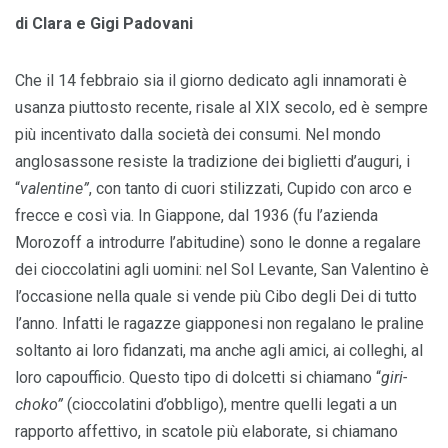
di Clara e Gigi Padovani
Che il 14 febbraio sia il giorno dedicato agli innamorati è
usanza piuttosto recente, risale al XIX secolo, ed è sempre
più incentivato dalla società dei consumi. Nel mondo
anglosassone resiste la tradizione dei biglietti d’auguri, i
“
valentine”
, con tanto di cuori stilizzati, Cupido con arco e
frecce e così via. In Giappone, dal 1936 (fu l’azienda
Morozoff a introdurre l’abitudine) sono le donne a regalare
dei cioccolatini agli uomini: nel Sol Levante, San Valentino è
l’occasione nella quale si vende più Cibo degli Dei di tutto
l’anno. Infatti le ragazze giapponesi non regalano le praline
soltanto ai loro fidanzati, ma anche agli amici, ai colleghi, al
loro capoufficio. Questo tipo di dolcetti si chiamano “
giri-
choko”
(cioccolatini d’obbligo), mentre quelli legati a un
rapporto affettivo, in scatole più elaborate, si chiamano