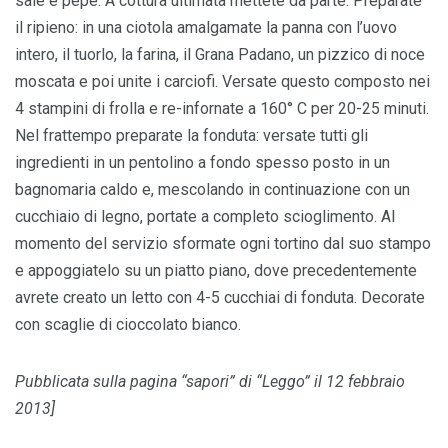
sale e pepe. A cottura ultimata mettete da parte. Preparate
il ripieno: in una ciotola amalgamate la panna con l’uovo
intero, il tuorlo, la farina, il Grana Padano, un pizzico di noce
moscata e poi unite i carciofi. Versate questo composto nei
4 stampini di frolla e re-infornate a 160° C per 20-25 minuti.
Nel frattempo preparate la fonduta: versate tutti gli
ingredienti in un pentolino a fondo spesso posto in un
bagnomaria caldo e, mescolando in continuazione con un
cucchiaio di legno, portate a completo scioglimento. Al
momento del servizio sformate ogni tortino dal suo stampo
e appoggiatelo su un piatto piano, dove precedentemente
avrete creato un letto con 4-5 cucchiai di fonduta. Decorate
con scaglie di cioccolato bianco.
Pubblicata sulla pagina “sapori” di “Leggo” il 12 febbraio
2013]