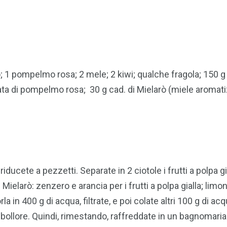
 1 pompelmo rosa; 2 mele; 2 kiwi; qualche fragola; 150 g 
ata di pompelmo rosa; 30 g cad. di Mielarò (miele aromatiz
 riducete a pezzetti. Separate in 2 ciotole i frutti a polpa 
i Mielarò: zenzero e arancia per i frutti a polpa gialla; lim
a in 400 g di acqua, filtrate, e poi colate altri 100 g di ac
llore. Quindi, rimestando, raffreddate in un bagnomaria di