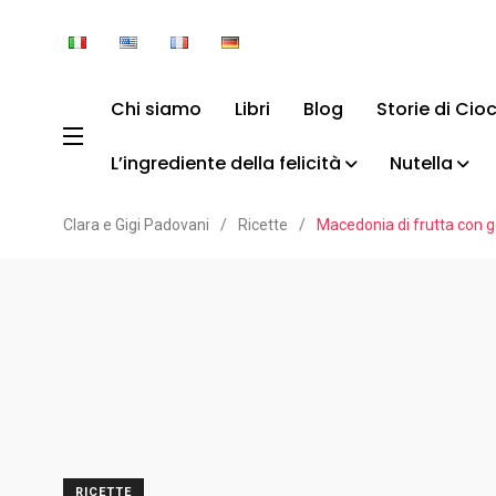
Chi siamo
Libri
Blog
Storie di Cio
L’ingrediente della felicità
Nutella
Clara e Gigi Padovani
/
Ricette
/
Macedonia di frutta con g
RICETTE