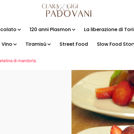
ccolato
120 anni Plasmon
La liberazione di Tor
Vino
Tiramisù
Street Food
Slow Food Stor
elatina di mandorla