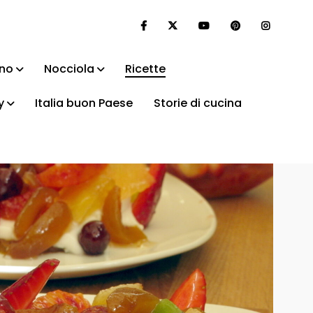
ino
Nocciola
Ricette
y
Italia buon Paese
Storie di cucina