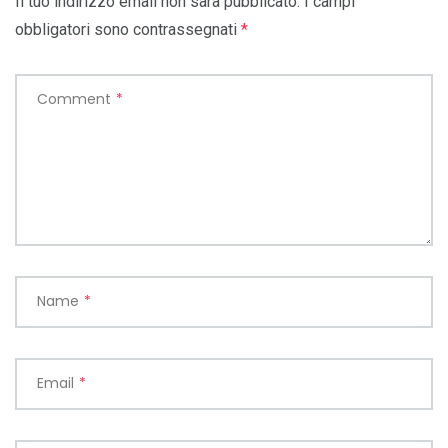
Il tuo indirizzo email non sarà pubblicato.
I campi
obbligatori sono contrassegnati
*
Comment
*
Name
*
Email
*