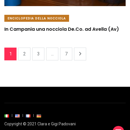
ENCICLOPEDIA DELLA NOCCIOLA
In Campania una nocciola De.Co. ad Avella (Av)
1
2
3
...
7
Copyright © 2021 Clara e Gigi Padovani