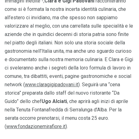
immagini inedite -,
Clara e Gigi Padovani
racconteranno
come si è formata la nostra incerta identità culinaria, che
all’estero ci invidiano, ma che spesso non sappiamo
valorizzare al meglio, con una carrellata sulle specialità e le
aziende che in quindici decenni di storia patria sono finite
nel piatto degli italiani. Non solo una storia sociale della
gastronomia nell’Italia unita, ma anche uno sguardo curioso
e documentato sulla nostra memoria culinaria. E Clara e Gigi
ci sveleranno anche i segreti della loro formula di lavoro in
comune, tra dibattiti, eventi, pagine gastronomiche e social
network (
www.claragigipadovani.it
). Seguirà una “cena
storica” preparata dallo staff del nuovo ristorante “Da
Guido” dello chef
Ugo Alciati
, che aprirà agli inizi di aprile
nella Tenuta Fontanafredda di Serralunga d’Alba. Per la
serata occorre prenotarsi, il menu costa 25 euro.
(
www.fondazionemirafiore.it
).