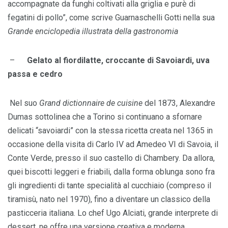
accompagnate da funghi coltivati alla griglia e purè di
fegatini di pollo”, come scrive Guarnaschelli Gotti nella sua
Grande enciclopedia illustrata della gastronomia
–
Gelato al fiordilatte, croccante di Savoiardi, uva
passa e cedro
Nel suo
Grand dictionnaire de cuisine
del 1873, Alexandre
Dumas sottolinea che a Torino si continuano a sfornare
delicati “savoiardi” con la stessa ricetta creata nel 1365 in
occasione della visita di Carlo IV ad Amedeo VI di Savoia, il
Conte Verde, presso il suo castello di Chambery. Da allora,
quei biscotti leggeri e friabili, dalla forma oblunga sono fra
gli ingredienti di tante specialità al cucchiaio (compreso il
tiramisù, nato nel 1970), fino a diventare un classico della
pasticceria italiana. Lo chef Ugo Alciati, grande interprete di
dessert, ne offre una versione creativa e moderna.