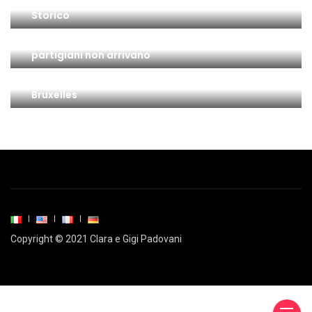
Storico
Il 25 Aprile a Torino: la città è insorta ma … i
partigiani non arrivano
Gianduiotto di Torino IGP: l’ultimo passo a
Bruxelles
Copyright © 2021 Clara e Gigi Padovani