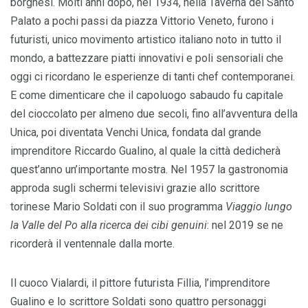
borghesi. Molti anni dopo, nel 1934, nella Taverna del Santo
Palato a pochi passi da piazza Vittorio Veneto, furono i
futuristi, unico movimento artistico italiano noto in tutto il
mondo, a battezzare piatti innovativi e poli sensoriali che
oggi ci ricordano le esperienze di tanti chef contemporanei.
E come dimenticare che il capoluogo sabaudo fu capitale
del cioccolato per almeno due secoli, fino all’avventura della
Unica, poi diventata Venchi Unica, fondata dal grande
imprenditore Riccardo Gualino, al quale la città dedicherà
quest’anno un’importante mostra. Nel 1957 la gastronomia
approda sugli schermi televisivi grazie allo scrittore
torinese Mario Soldati con il suo programma
Viaggio lungo
la Valle del Po alla ricerca dei cibi genuini
: nel 2019 se ne
ricorderà il ventennale dalla morte.
Il cuoco Vialardi, il pittore futurista Fillia, l’imprenditore
Gualino e lo scrittore Soldati sono quattro personaggi