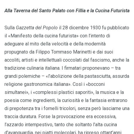
Alla Taverna del Santo Palato con Fillia e la Cucina Futurista
Sulla
Gazzetta del Popolo
il 28 dicembre 1930 fu pubblicato
il «Manifesto della cucina futurista» con l’intento di
adeguare al mito della velocità e della modernità
propugnato da Filippo Tommaso Marinetti e dai suoi
accoliti, artisti e intellettuali coccolati dal fascismo, anche la
tradizione culinaria italiana. I firmatari proponevano – tra
grandi polemiche – «l’abolizione della pastasciutta, assurda
religione gastronomica italiana». Così i «bocconi
simultanei», i «complessi plastici saporiti», la musica e la
poesia come ingredienti, la curiosità e la fantasia entrarono
di prepotenza tra i fornelli tricolori, senza però lasciarne una
traccia duratura. Forse la provocazione era eccessiva,
l’azzardo intempestivo, tanto che soltanto l’alta cucina
d’avanguardia, nei piatti molecolari, ha ripreso ottant’anni