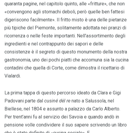
quaranta pagine, nel capitolo quinto, alle «fritture», che non
«convengono agli stomachi deboli, però quelle ben fattesi
digeriscono facilmente». Il fritto misto è una delle pietanze
più tipiche del Piemonte, solitamente adottata nei pranzi di
ricorrenza o nelle feste importanti. Nell’assortimento degli
ingredienti e nel contrappunto dei sapori e delle
consistenze è il segreto di questo monumento della nostra
gastronomia, uno dei pochi piatti che accomuna sia la cucina
contadini che quella di Corte, come dimostra il ricettario di
Vialardi.
La prima tappa di questo percorso ideato da Clara e Gigi
Padovani parte dal
cusiné dël re
nato a Salussola, nel
Biellese, nel 1804 e assunto a palazzo da Carlo Alberto.
Per trent’anni fu al servizio dei Savoia e quando andò in
pensione volle condividere il suo sapere scrivendo un libro
che è stato definito di «cucina sociale». E