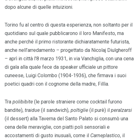
dopo alcune di quelle intuizioni.
Torino fu al centro di questa esperienza, non soltanto per il
quotidiano sul quale pubblicarono il loro Manifesto, ma
anche perché il primo ristorante dichiaratamente futurista,
anche nell’arredamento – progettato da Nicolaj Diulgheroff
– aprì in città l’8 marzo 1931, in via Vanchiglia, con una cena
di gala alla quale fece da speaker ufficiale un pittore
cuneese, Luigi Colombo (1904-1936), che firmava i suoi
poetici quadri con il cognome della madre, Fillìa.
Tra
polibibite
(le parole straniere come cocktail furono
bandite),
traidue
(il sandwich),
poltiglie
(il purè) il
peralzarsi
(il dessert) alla Taverna del Santo Palato si consumò una
cena delle meraviglie, con piatti poli sensoriali e
accostamenti di gusto inusuali, come il
Carneplastico
, il