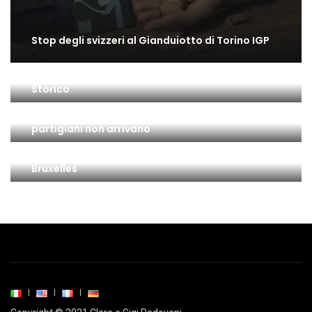
Stop degli svizzeri al Gianduiotto di Torino IGP
Il gusto di Torino: una bella mostra all’Archivio
Storico
Il 25 Aprile a Torino: la città è insorta ma … i
partigiani non arrivano
Gianduiotto di Torino IGP: l’ultimo passo a
Bruxelles