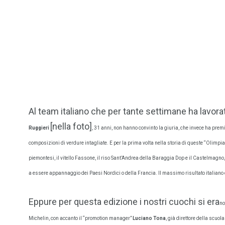
Al team italiano che per tante settimane ha lavorat
[nella foto]
Ruggieri
, 31 anni, no
n hanno co
nvinto la giuria, che invece ha premia
composizioni di verdure intagliate. E per la prima volta nella storia di queste “Olimpiad
piemontesi, il vitello Fassone, il riso Sant’Andrea della Baraggia Dop e il Castelmagno
a essere appannaggio dei Paesi Nordici o della Francia. Il massimo risultato italiano 
Eppure per questa edizione i nostri cuochi si era
no
Michelin, con accanto il “promotion manager”
Luciano Tona
, già direttore della scuo