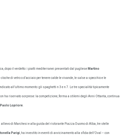
ca, dopo il verdetto: i piatti mediterranei presentati dal pugliese
Martino
 cloche di vetro o d’acciaio per tenere calde le vivande, le salse a specchio e le
ndicato all’ultimo momento: gli spaghetti n 3 e n 7. Le tre specialità tipicamente
non ha riservato sorprese: la competizione, ferma a stilemi degli Anni Ottanta, continua
Paolo Lopriore
.
 allievo di Marchesi e alla guida del ristorante Piazza Duomo di Alba, tre stelle
tonella Parigi
, ha investito in eventi di avvicinamento alla sfida dell’Oval – con