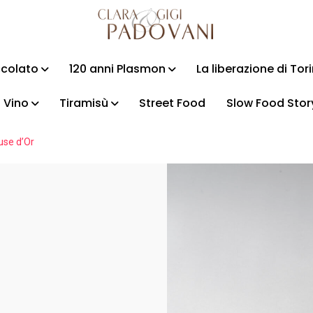
ccolato
120 anni Plasmon
La liberazione di Tor
Vino
Tiramisù
Street Food
Slow Food Stor
cuse d’Or