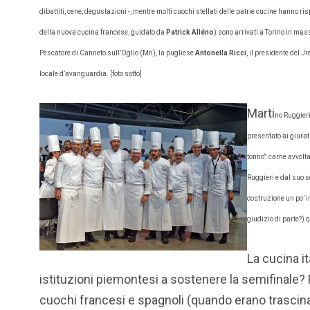
dibattiti, cene, degustazioni -, mentre molti cuochi stellati delle patrie cucine hanno r
della nuova cucina francese, guidato da
Patrick Alléno
) sono arrivati a Torino in mas
Pescatore di Canneto sull’Oglio (Mn), la pugliese
Antonella Ricci
, il presidente del Jre
locale d’avanguardia. [foto sotto]
Marti
no Ruggieri
presentato ai giurat
tonno”: carne avvolt
Ruggieri e dal suo 
costruzione un po’ i
giudizio di parte?) 
La cucina i
istituzioni piemontesi a sostenere la semifinale? P
cuochi francesi e spagnoli (quando erano trascin