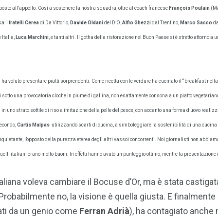
isposto all’appello. Così a sostenere la nostra squadra, oltre al coach francese
François Poul
ain
(Ma
sa: i
fratelli Cerea
di Da Vittorio,
Davide Oldani
del D’O,
Alfio Ghezzi
dal Trentino,
Marco Sacco
da
 Italia,
Luca Marchini
, e tanti altri. Il gotha della ristorazione nel Buon Paese si è stretto attorno
 ha voluto presentare piatti sorprendenti. Come ricetta con le verdure ha cucinato il “breakfast ne
i sotto una provocatoria cloche in piume di gallina, non esattamente consona a un piatto vegetariano. I
a in uno strato sottile di riso a imitazione della pelle del pesce, con accanto una forma d’uovo reali
secondo,
Curtis Malpas
utilizzando scarti di cucina, a simboleggiare la sostenibilità di una cucin
nquietante, l’opposto della purezza eterea degli altri vassoi concorrenti. Noi giornalisti non abbiam
quelli italiani erano molto buoni. In effetti hanno avuto un punteggio ottimo, mentre la presentazione 
taliana voleva cambiare il Bocuse d’Or, ma è stata castiga
robabilmente no, la visione è quella giusta. E finalmente l
ati da un genio come
Ferran Adrià
), ha contagiato anche