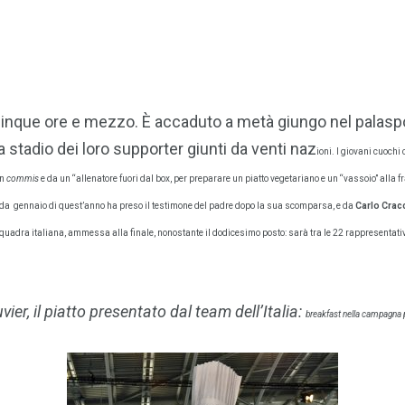
cinque ore e mezzo. È accaduto a metà giungo nel palaspor
da stadio dei loro supporter giunti da venti naz
ioni. I giovani cuoch
un
commis
e da un “allenatore fuori dal box, per preparare un piatto vegetariano e un “vassoio” alla 
e da gennaio di ques
t’anno ha preso il testimone del padre dopo la sua scomparsa, e da
Carlo Crac
 squadra italiana, ammessa alla finale, nonostante il dodicesimo posto: sarà tra le 22 rappresentati
ier, il piatto presentato dal team dell’Italia:
breakfast nella campagna 