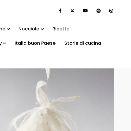
ino
Nocciola
Ricette
y
Italia buon Paese
Storie di cucina