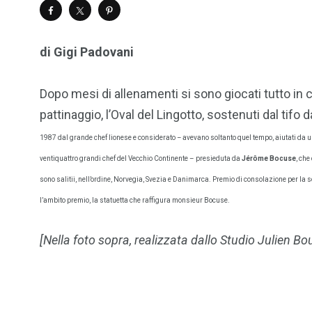
di Gigi Padovani
Dopo mesi di allenamenti si sono giocati tutto in 
pattinaggio, l’Oval del Lingotto, sostenuti dal tifo 
1987 dal grande chef lionese e considerato
–
avevano soltanto quel tempo, aiutati da 
ventiquattro grandi chef del Vecchio Continente – presieduta da
Jérôme Bocuse
, ch
sono salitii, nell’ordine, Norvegia, Svezia e Danimarca. Premio di consolazione per la
l’ambito premio, la statuetta che raffigura monsieur Bocuse.
[Nella foto sopra, realizzata dallo Studio Julien Bouv