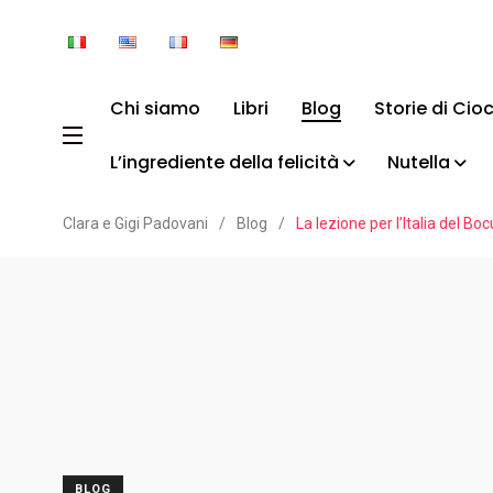
Chi siamo
Libri
Blog
Storie di Cio
L’ingrediente della felicità
Nutella
Clara e Gigi Padovani
/
Blog
/
La lezione per l’Italia del Bo
BLOG