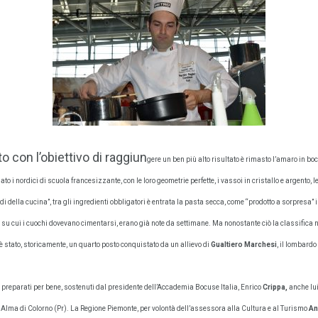
o con l’obiettivo di raggiun
gere un ben più alto risultato è rimasto l’amaro in boc
to i nordici di scuola francesizzante, con le loro geometrie perfette, i vassoi in cristallo e argento, le
i della cucina”, tra gli ingredienti obbligatori è entrata la pasta secca, come “prodotto a sorpresa” i
, su cui i cuochi dovevano cimentarsi, erano già note da settimane. Ma nonostante ciò la classifica 
è stato, storicamente, un quarto posto conquistato da un allievo di
Gualtiero Marchesi
, il lombardo
 preparati per bene, sostenuti dal presidente dell’Accademia Bocuse Italia, Enrico
Crippa,
anche lui
la Alma di Colorno (Pr). La Regione Piemonte, per volontà dell’assessora alla Cultura e al Turismo
An