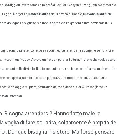
rtino Ruggieri lavora come sous-chef al Pavillon Ledoyen di Parigi, tempio tristellato
l Lago di Mergozzo,
Davide Palluda
dall’Enoteca di Canale,
Giovanni Santini
dal
 a un timido ragazzo pugliese, sicuro di sé grazie all’esperienza internazionale in un
lla campagna pugliese”, con erbe e sapori mediterranei, dalla apparente semplicità e
nvece il suo “vassoio” aveva un titolo un po’ alla Bottura, “il vitello che vuole essere
zzata con animelle di vitello. Il tutto presentato su una base costruita manualmente da
a che non spreca, sormontato da un polpo azzurro in ceramica di Albisola. Una
o potuto assaggiare i piatti, naturalmente, ma a detta di Carlo Cracco (forse un
è stata stroncata.
ta. Bisogna arrendersi? Hanno fatto male le
a voglia di fare squadra, solitamente è propria dei
 noi. Dunque bisogna insistere. Ma forse pensare