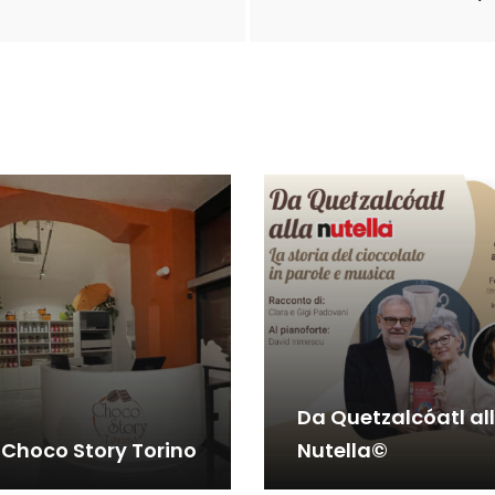
Da Quetzalcóatl al
 Choco Story Torino
Nutella©