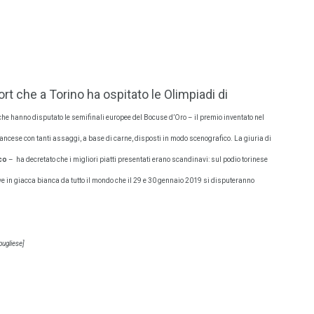
t che a Torino ha ospitato le Olimpiadi di
i che hanno disputato le semifinali europee del Bocuse d’Oro – il premio
inventato nel
francese con tanti assaggi, a base di carne, disposti in modo scenografico. La giuria di
co
– ha decretato che i migliori piatti presentati erano scandinavi: sul podio torinese
ve in giacca bianca da tutto il mondo che il 29 e 30 gennaio 2019 si disputeranno
pugliese]