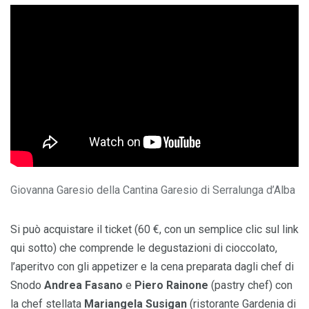
Giovanna Garesio della Cantina Garesio di Serralunga d’Alba
Si può acquistare il ticket (60 €, con un semplice clic sul link
qui sotto) che comprende le degustazioni di cioccolato,
l’aperitvo con gli appetizer e la cena preparata dagli chef di
Snodo
Andrea Fasano
e
Piero Rainone
(pastry chef) con
la chef stellata
Mariangela Susigan
(ristorante Gardenia di