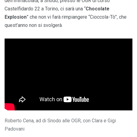
dell’Immacolata, a Snodo, presso le OGR di corso
Castelfidardo 22 a Torino, ci sarà una “
Chocolate
Explosion
” che non vi farà rimpiangere “Cioccola-Tò”, che
quest’anno non si svolgerà.
Roberto Cena, ad di Snodo alle OGR, con Clara e Gigi
Padovani