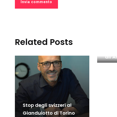
Related Posts
Il gu
bell
all’A
Stop degli svizzeri al
Gianduiotto di Torino