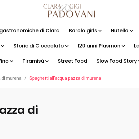
i gastronomiche di Clara
Barolo girls
Nutella
Storie di Cioccolato
120 anni Plasmon
La
Vino
Tiramisù
Street Food
Slow Food Story
a di murena
/
Spaghetti all’acqua pazza di murena
azza di