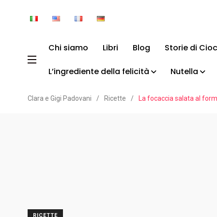
Chi siamo
Libri
Blog
Storie di Cio
L’ingrediente della felicità
Nutella
Clara e Gigi Padovani
/
Ricette
/
La focaccia salata al form
RICETTE