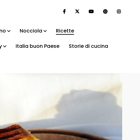
ino
Nocciola
Ricette
y
Italia buon Paese
Storie di cucina