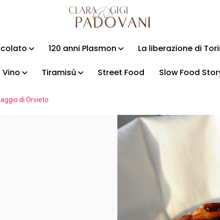
ccolato
120 anni Plasmon
La liberazione di Tor
Vino
Tiramisù
Street Food
Slow Food Stor
aggio di Orvieto