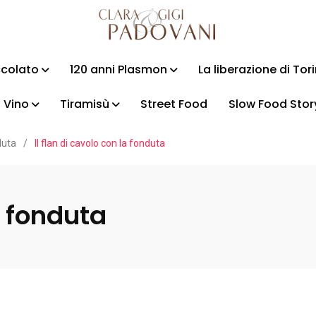
ccolato
120 anni Plasmon
La liberazione di Tor
Vino
Tiramisù
Street Food
Slow Food Stor
duta
/
Il flan di cavolo con la fonduta
a fonduta