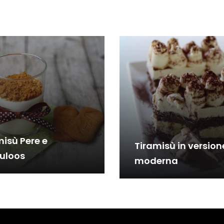
misù Pere e
Tiramisù in version
uloos
moderna