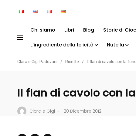
Chi siamo
Libri
Blog
Storie di Cio
L’ingrediente della felicità
Nutella
Clara e Gigi Padovani
/
Ricette
/
Il flan di cavolo con la fon
Il flan di cavolo con l
.
Clara e Gigi
20 Dicembre 2012