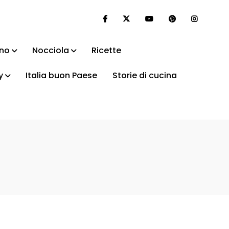
ino
Nocciola
Ricette
y
Italia buon Paese
Storie di cucina