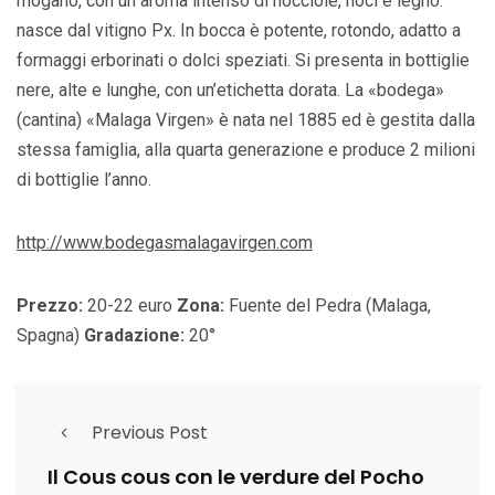
mogano, con un aroma intenso di nocciole, noci e legno:
nasce dal vitigno Px. In bocca è potente, rotondo, adatto a
formaggi erborinati o dolci speziati. Si presenta in bottiglie
nere, alte e lunghe, con un’etichetta dorata. La «bodega»
(cantina) «Malaga Virgen» è nata nel 1885 ed è gestita dalla
stessa famiglia, alla quarta generazione e produce 2 milioni
di bottiglie l’anno.
http://www.bodegasmalagavirgen.com
Prezzo:
20-22 euro
Zona:
Fuente del Pedra (Malaga,
Spagna)
Gradazione:
20°
Previous Post
Il Cous cous con le verdure del Pocho