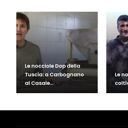
Le nocciole Dop della
Tuscia: a Carbognano
Le no
al Casale
colti
dell’Arcipretura