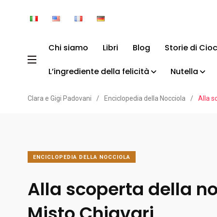
Chi siamo
Libri
Blog
Storie di Cio
L’ingrediente della felicità
Nutella
Clara e Gigi Padovani
/
Enciclopedia della Nocciola
/
Alla s
ENCICLOPEDIA DELLA NOCCIOLA
Alla scoperta della n
Misto Chiavari