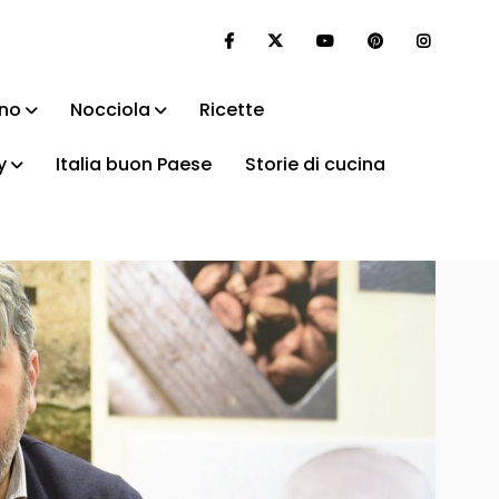
ino
Nocciola
Ricette
y
Italia buon Paese
Storie di cucina