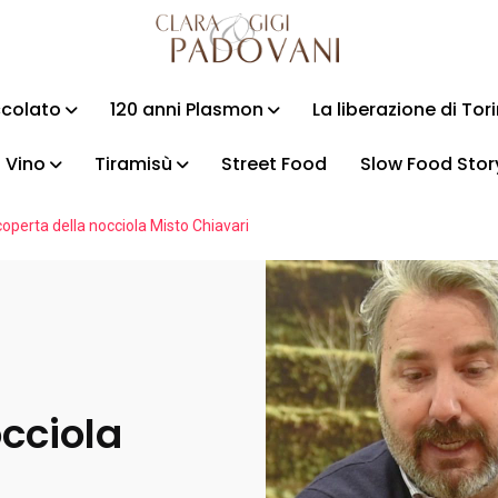
ccolato
120 anni Plasmon
La liberazione di Tor
Vino
Tiramisù
Street Food
Slow Food Stor
coperta della nocciola Misto Chiavari
occiola