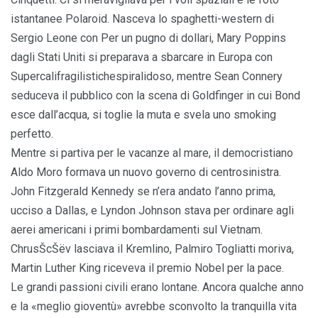
istantanee Polaroid. Nasceva lo spaghetti-western di
Sergio Leone con Per un pugno di dollari, Mary Poppins
dagli Stati Uniti si preparava a sbarcare in Europa con
Supercalifragilistichespiralidoso, mentre Sean Connery
seduceva il pubblico con la scena di Goldfinger in cui Bond
esce dall’acqua, si toglie la muta e svela uno smoking
perfetto.
Mentre si partiva per le vacanze al mare, il democristiano
Aldo Moro formava un nuovo governo di centrosinistra.
John Fitzgerald Kennedy se n’era andato l’anno prima,
ucciso a Dallas, e Lyndon Johnson stava per ordinare agli
aerei americani i primi bombardamenti sul Vietnam.
ChrusŠcŠëv lasciava il Kremlino, Palmiro Togliatti moriva,
Martin Luther King riceveva il premio Nobel per la pace.
Le grandi passioni civili erano lontane. Ancora qualche anno
e la «meglio gioventù» avrebbe sconvolto la tranquilla vita