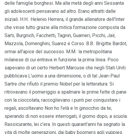
delle famiglie borghesi. Ma alla metà degli anni Sessanta
gli adolescenti pensavano ad altro. Erano attratti dalle
iniziali. H.H.: Helenio Herrera, il grande allenatore dell’Inter
che vinse tutto grazie alla mitica formazione composta da
Sarti, Burgnich, Facchetti, Tagnin, Guarneri, Picchi, Jair,
Mazzola, Domenghini, Suarez e Corso. B.B.: Brigitte Bardot,
ormai all’apice del successo. M.M.: la metropolitana
milanese di cui entrava in funzione la prima linea. Poco
sapevano di un certo Herbert Marcuse che negli Stati Uniti
pubblicava L’uomo a una dimensione, o di tal Jean-Paul
Sartre che rifiutò il premio Nobel per la letteratura. Si
ritrovavano il pomeriggio a spalmare le prime fette di pane
con la cioccolata, raccoglievano i punti per conquistare i
regali, ascoltavano Non ho l’età e In ginocchio da te,
sperando di non essere interrogati, il giorno dopo, a scuola.
Rassicurante, lei c’era. In questi quarant’anni ha segnato la
vita di molte generazioni, dai baby boomers agli yuppies