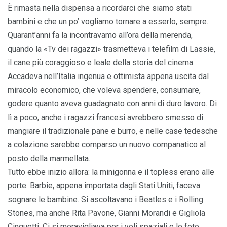
È rimasta nella dispensa a ricordarci che siamo stati
bambini e che un po’ vogliamo tornare a esserlo, sempre.
Quarant’anni fa la incontravamo all’ora della merenda,
quando la «Tv dei ragazzi» trasmetteva i telefilm di Lassie,
il cane più coraggioso e leale della storia del cinema.
Accadeva nell’Italia ingenua e ottimista appena uscita dal
miracolo economico, che voleva spendere, consumare,
godere quanto aveva guadagnato con anni di duro lavoro. Di
lì a poco, anche i ragazzi francesi avrebbero smesso di
mangiare il tradizionale pane e burro, e nelle case tedesche
a colazione sarebbe comparso un nuovo companatico al
posto della marmellata.
Tutto ebbe inizio allora: la minigonna e il topless erano alle
porte. Barbie, appena importata dagli Stati Uniti, faceva
sognare le bambine. Si ascoltavano i Beatles e i Rolling
Stones, ma anche Rita Pavone, Gianni Morandi e Gigliola
Cinquetti. Ci si meravigliava per i voli spaziali e le foto