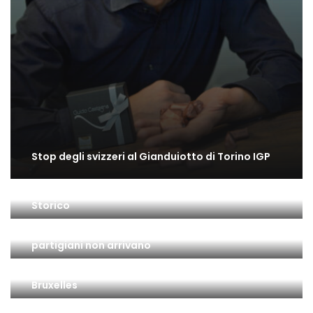
Stop degli svizzeri al Gianduiotto di Torino IGP
Il gusto di Torino: una bella mostra all’Archivio
Storico
Il 25 Aprile a Torino: la città è insorta ma … i
partigiani non arrivano
Gianduiotto di Torino IGP: l’ultimo passo a
Bruxelles