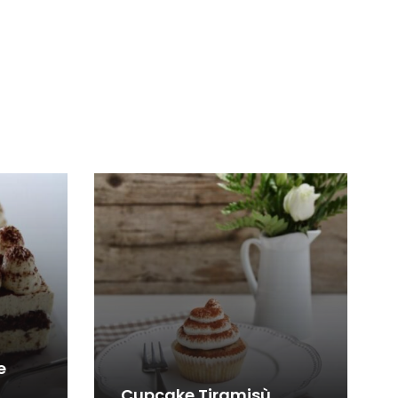
e
Cupcake Tiramisù