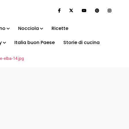
ino
Nocciola
Ricette
y
Italia buon Paese
Storie di cucina
se-elba-14.jpg