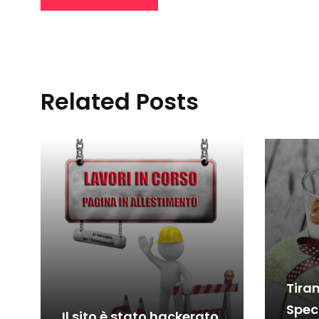
Related Posts
Tira
Spec
Il sito è stato hackerato