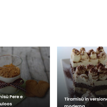
misù Pere e
Tiramisù in version
uloos
moderna