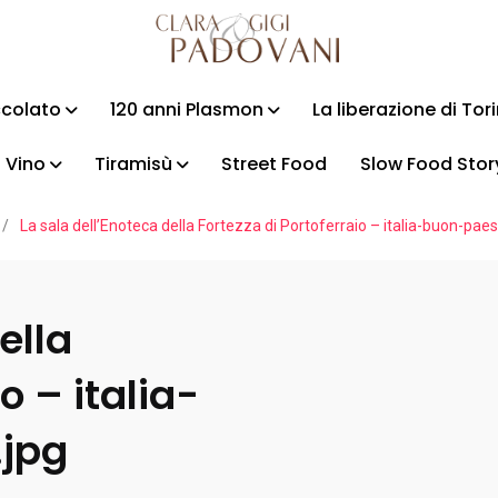
ccolato
120 anni Plasmon
La liberazione di Tor
Vino
Tiramisù
Street Food
Slow Food Stor
/
La sala dell’Enoteca della Fortezza di Portoferraio – italia-buon-pae
ella
o – italia-
jpg