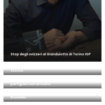
Stop degli svizzeri al Gianduiotto di Torino IGP
Il gusto di Torino: una bella mostra all’Archivio
Storico
Il 25 Aprile a Torino: la città è insorta ma … i
partigiani non arrivano
Gianduiotto di Torino IGP: l’ultimo passo a
Bruxelles