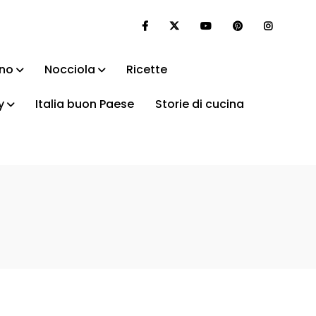
ino
Nocciola
Ricette
y
Italia buon Paese
Storie di cucina