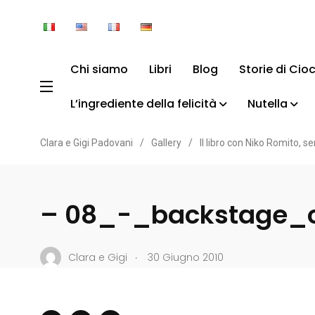
Chi siamo
Libri
Blog
Storie di Cio
L’ingrediente della felicità
Nutella
Clara e Gigi Padovani
/
Gallery
/
Il libro con Niko Romito, s
– 08_-_backstage_c
.
Clara e Gigi
30 Giugno 2010