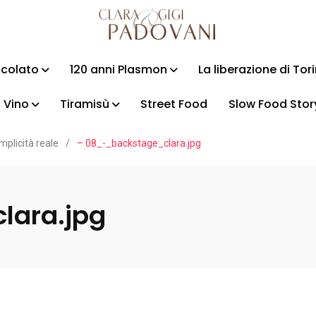
ccolato
120 anni Plasmon
La liberazione di Tor
Vino
Tiramisù
Street Food
Slow Food Stor
emplicità reale
/
– 08_-_backstage_clara.jpg
lara.jpg