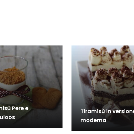
misù Pere e
Tiramisù in version
uloos
moderna