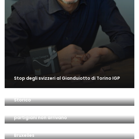
Stop degli svizzeri al Gianduiotto di Torino IGP
Il gusto di Torino: una bella mostra all’Archivio
Storico
Il 25 Aprile a Torino: la città è insorta ma … i
partigiani non arrivano
Gianduiotto di Torino IGP: l’ultimo passo a
Bruxelles