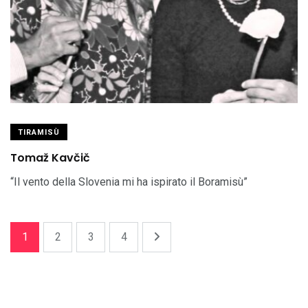
TIRAMISÙ
Tomaž Kavčič
“Il vento della Slovenia mi ha ispirato il Boramisù”
1
2
3
4