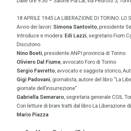
Dalle ore 9:30 – Salone Pia Lai, via Pedrotti 5, Tori
18 APRILE 1945 LA LIBERAZIONE DI TORINO: LO
Avvio dei lavori:
Simona Santovito
, presidente S
Introduce e modera:
Edi Lazzi
, segretario Fiom Cg
Discutono
Nino Boeti
, presidente ANPI provincia di Torino
Oliviero Dal Fiume
, avvocato Foro di Torino
Sergio Favretto
, avvocato e saggista storico, Aut
Gigi Padovani
, giornalista, autore del libro “La Li
giornate dell’insurrezione”
Gabriella Semeraro
, segretaria generale CGIL To
Con letture di brani tratti dal libro La Liberazione d
Mario Piazza