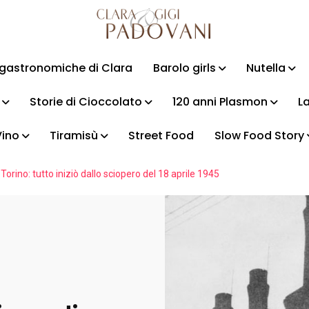
i gastronomiche di Clara
Barolo girls
Nutella
Storie di Cioccolato
120 anni Plasmon
La
Vino
Tiramisù
Street Food
Slow Food Story
Torino: tutto iniziò dallo sciopero del 18 aprile 1945