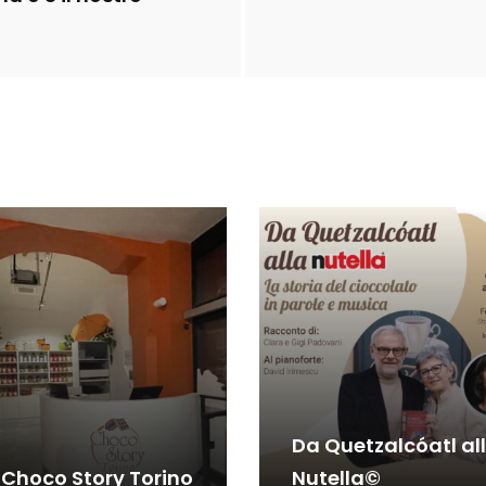
Da Quetzalcóatl al
 Choco Story Torino
Nutella©