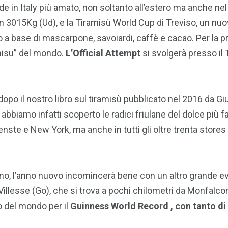
de in Italy più amato, non soltanto all’estero ma anche nel
3015Kg (Ud), e la Tiramisù World Cup di Treviso, un nuovo
o a base di mascarpone, savoiardi, caffè e cacao. Per la pr
amisu” del mondo.
L’Official Attempt
si svolgerà presso il
, dopo il nostro libro sul tiramisù pubblicato nel 2016 da Giu
ta abbiamo infatti scoperto le radici friulane del dolce p
rienste e New York, ma anche in tutti gli oltre trenta stor
erno, l’anno nuovo incomincerà bene con un altro grande event
Villesse (Go), che si trova a pochi chilometri da Monfalc
go del mondo per il
Guinness World Record , con tanto d