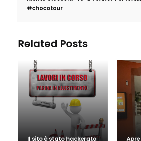
#chocotour
Related Posts
Il sito è stato hackerato
Apre