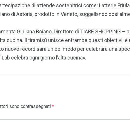
a partecipazione di aziende sostenitrici come: Latterie Friu
ano di Astoria, prodotto in Veneto, suggellando cosi almeno
nta Giuliana Boiano, Direttore di TIARE SHOPPING – per va
lta cucina. Il tiramisù unisce entrambe questi obiettivi: è
to nuovo record sarà un bel modo per celebrare una special
ab celebra ogni giorno l’alta cucina».
atori sono contrassegnati
*