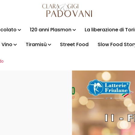
ccolato
120 anni Plasmon
La liberazione di Tor
Vino
Tiramisù
Street Food
Slow Food Stor
do