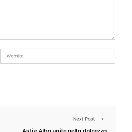
Website
Next Post
Asti e Alba unite nella dolcezza