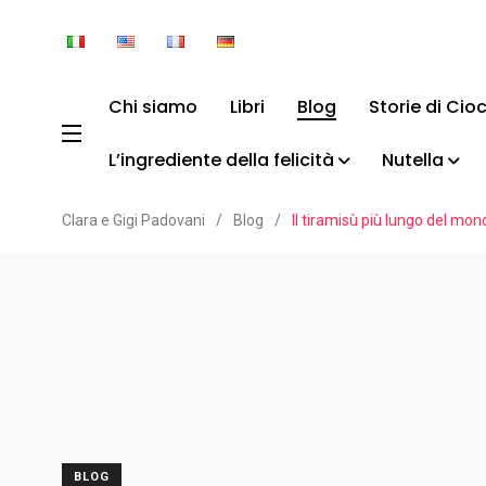
Chi siamo
Libri
Blog
Storie di Cio
L’ingrediente della felicità
Nutella
Clara e Gigi Padovani
/
Blog
/
Il tiramisù più lungo del mon
BLOG