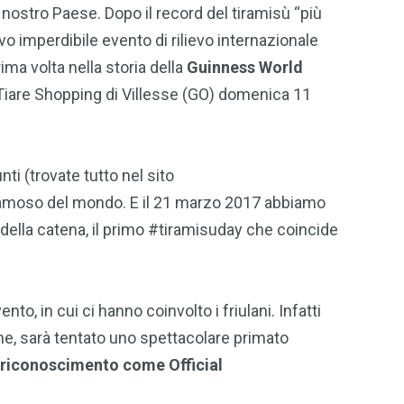
 nostro Paese. Dopo il record del tiramisù “più
 imperdibile evento di rilievo internazionale
ima volta nella storia della
Guinness World
 Tiare Shopping di Villesse (GO) domenica 11
nti (trovate tutto nel sito
iù famoso del mondo. E il 21 marzo 2017 abbiamo
es della catena, il primo #tiramisuday che coincide
o, in cui ci hanno coinvolto i friulani. Infatti
one, sarà tentato uno spettacolare primato
i riconoscimento come O
fficial