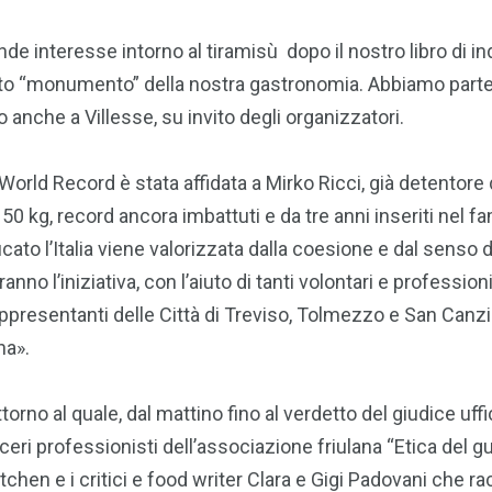
de interesse intorno al tiramisù dopo il nostro libro di in
esto “monumento” della nostra gastronomia. Abbiamo parte
anche a Villesse, su invito degli organizzatori.
rld Record è stata affidata a Mirko Ricci, già detentore 
50 kg, record ancora imbattuti e da tre anni inseriti nel 
ficato l’Italia viene valorizzata dalla coesione e dal senso
anno l’iniziativa, con l’aiuto di tanti volontari e profess
presentanti delle Città di Treviso, Tolmezzo e San Canzia
na».
torno al quale, dal mattino fino al verdetto del giudice u
icceri professionisti dell’associazione friulana “Etica del
chen e i critici e food writer Clara e Gigi Padovani che rac