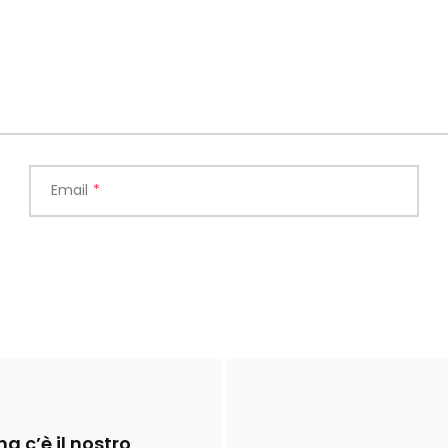
Email
*
a c’è il nostro