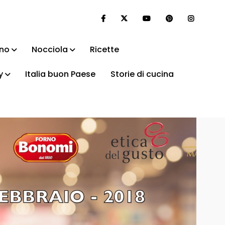
ino
Nocciola
Ricette
y
Italia buon Paese
Storie di cucina