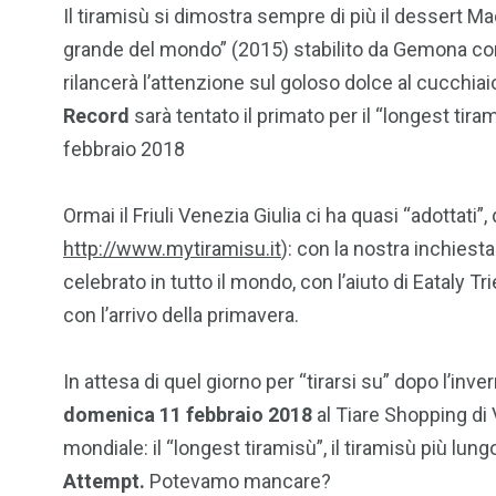
Il tiramisù si dimostra sempre di più il dessert Ma
grande del mondo” (2015) stabilito da Gemona con 
rilancerà l’attenzione sul goloso dolce al cucchiai
Record
sarà tentato il primato per il “longest tir
febbraio 2018
Ormai il Friuli Venezia Giulia ci ha quasi “adottati”
http://www.mytiramisu.it
): con la nostra inchies
celebrato in tutto il mondo, con l’aiuto di Eataly T
con l’arrivo della primavera.
In attesa di quel giorno per “tirarsi su” dopo l’inv
domenica 11 febbraio 2018
al Tiare Shopping di 
mondiale: il “longest tiramisù”, il tiramisù più lun
Attempt.
Potevamo mancare?