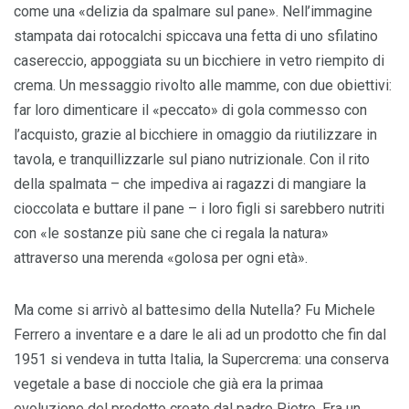
come una «delizia da spalmare sul pane». Nell’immagine
stampata dai rotocalchi spiccava una fetta di uno sfilatino
casereccio, appoggiata su un bicchiere in vetro riempito di
crema. Un messaggio rivolto alle mamme, con due obiettivi:
far loro dimenticare il «peccato» di gola commesso con
l’acquisto, grazie al bicchiere in omaggio da riutilizzare in
tavola, e tranquillizzarle sul piano nutrizionale. Con il rito
della spalmata – che impediva ai ragazzi di mangiare la
cioccolata e buttare il pane – i loro figli si sarebbero nutriti
con «le sostanze più sane che ci regala la natura»
attraverso una merenda «golosa per ogni età».
Ma come si arrivò al battesimo della Nutella? Fu Michele
Ferrero a inventare e a dare le ali ad un prodotto che fin dal
1951 si vendeva in tutta Italia, la Supercrema: una conserva
vegetale a base di nocciole che già era la primaa
evoluzione del prodotto creato dal padre Pietro. Era un