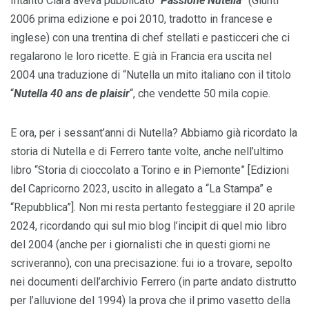
Intanto Clara aveva pubblicato “
Passione Nutella
” (Giunti
2006 prima edizione e poi 2010, tradotto in francese e
inglese) con una trentina di chef stellati e pasticceri che ci
regalarono le loro ricette. E già in Francia era uscita nel
2004 una traduzione di “Nutella un mito italiano con il titolo
“
Nutella 40 ans de plaisir
“, che vendette 50 mila copie.
E ora, per i sessant’anni di Nutella? Abbiamo già ricordato la
storia di Nutella e di Ferrero tante volte, anche nell’ultimo
libro “Storia di cioccolato a Torino e in Piemonte” [Edizioni
del Capricorno 2023, uscito in allegato a “La Stampa” e
“Repubblica”]. Non mi resta pertanto festeggiare il 20 aprile
2024, ricordando qui sul mio blog l’incipit di quel mio libro
del 2004 (anche per i giornalisti che in questi giorni ne
scriveranno), con una precisazione: fui io a trovare, sepolto
nei documenti dell’archivio Ferrero (in parte andato distrutto
per l’alluvione del 1994) la prova che il primo vasetto della