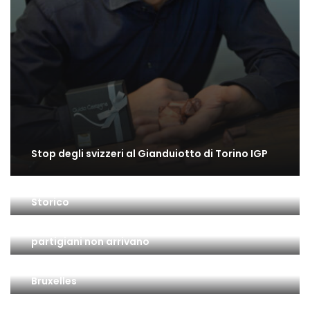
Stop degli svizzeri al Gianduiotto di Torino IGP
Il gusto di Torino: una bella mostra all’Archivio
Storico
Il 25 Aprile a Torino: la città è insorta ma … i
partigiani non arrivano
Gianduiotto di Torino IGP: l’ultimo passo a
Bruxelles