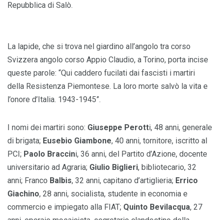
Repubblica di Salò.
La lapide, che si trova nel giardino all’angolo tra corso
Svizzera angolo corso Appio Claudio, a Torino, porta incise
queste parole: “Qui caddero fucilati dai fascisti i martiri
della Resistenza Piemontese. La loro morte salvò la vita e
l’onore d’Italia. 1943-1945”.
I nomi dei martiri sono:
Giuseppe Perott
i, 48 anni, generale
di brigata;
Eusebio Giambone
, 40 anni, tornitore, iscritto al
PCI;
Paolo Braccin
i, 36 anni, del Partito d’Azione, docente
universitario ad Agraria;
Giulio Biglieri
, bibliotecario, 32
anni; Franco
Balbis
, 32 anni, capitano d’artiglieria;
Errico
Giachino
, 28 anni, socialista, studente in economia e
commercio e impiegato alla FIAT;
Quinto Bevilacqua
, 27