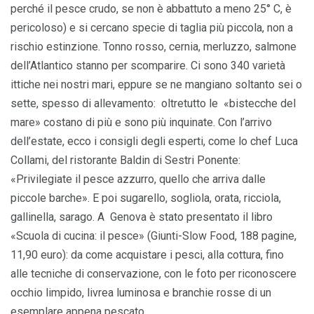
perché il pesce crudo, se non è abbattuto a meno 25° C, è
pericoloso) e si cercano specie di taglia più piccola, non a
rischio estinzione. Tonno rosso, cernia, merluzzo, salmone
dell’Atlantico stanno per scomparire. Ci sono 340 varietà
ittiche nei nostri mari, eppure se ne mangiano soltanto sei o
sette, spesso di allevamento: oltretutto le «bistecche del
mare» costano di più e sono più inquinate. Con l’arrivo
dell’estate, ecco i consigli degli esperti, come lo chef Luca
Collami, del ristorante Baldin di Sestri Ponente:
«Privilegiate il pesce azzurro, quello che arriva dalle
piccole barche». E poi sugarello, sogliola, orata, ricciola,
gallinella, sarago. A Genova è stato presentato il libro
«Scuola di cucina: il pesce» (Giunti-Slow Food, 188 pagine,
11,90 euro): da come acquistare i pesci, alla cottura, fino
alle tecniche di conservazione, con le foto per riconoscere
occhio limpido, livrea luminosa e branchie rosse di un
esemplare appena pescato.