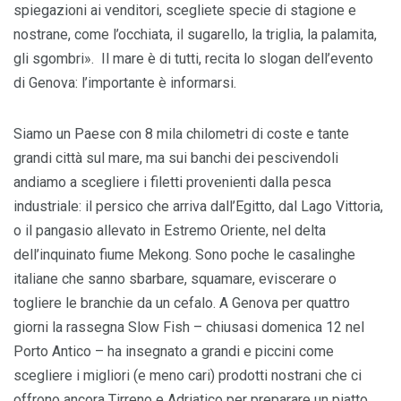
spiegazioni ai venditori, scegliete specie di stagione e
nostrane, come l’occhiata, il sugarello, la triglia, la palamita,
gli sgombri». Il mare è di tutti, recita lo slogan dell’evento
di Genova: l’importante è informarsi.
Siamo un Paese con 8 mila chilometri di coste e tante
grandi città sul mare, ma sui banchi dei pescivendoli
andiamo a scegliere i filetti provenienti dalla pesca
industriale: il persico che arriva dall’Egitto, dal Lago Vittoria,
o il pangasio allevato in Estremo Oriente, nel delta
dell’inquinato fiume Mekong. Sono poche le casalinghe
italiane che sanno sbarbare, squamare, eviscerare o
togliere le branchie da un cefalo. A Genova per quattro
giorni la rassegna Slow Fish – chiusasi domenica 12 nel
Porto Antico – ha insegnato a grandi e piccini come
scegliere i migliori (e meno cari) prodotti nostrani che ci
offrono ancora Tirreno e Adriatico per preparare un piatto