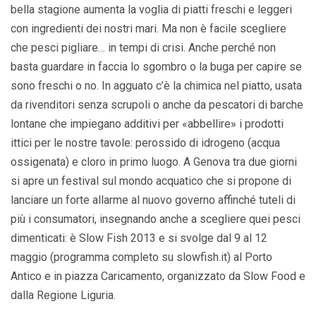
bella stagione aumenta la voglia di piatti freschi e leggeri
con ingredienti dei nostri mari. Ma non è facile scegliere
che pesci pigliare… in tempi di crisi. Anche perché non
basta guardare in faccia lo sgombro o la buga per capire se
sono freschi o no. In agguato c’è la chimica nel piatto, usata
da rivenditori senza scrupoli o anche da pescatori di barche
lontane che impiegano additivi per «abbellire» i prodotti
ittici per le nostre tavole: perossido di idrogeno (acqua
ossigenata) e cloro in primo luogo. A Genova tra due giorni
si apre un festival sul mondo acquatico che si propone di
lanciare un forte allarme al nuovo governo affinché tuteli di
più i consumatori, insegnando anche a scegliere quei pesci
dimenticati: è Slow Fish 2013 e si svolge dal 9 al 12
maggio (programma completo su slowfish.it) al Porto
Antico e in piazza Caricamento, organizzato da Slow Food e
dalla Regione Liguria.