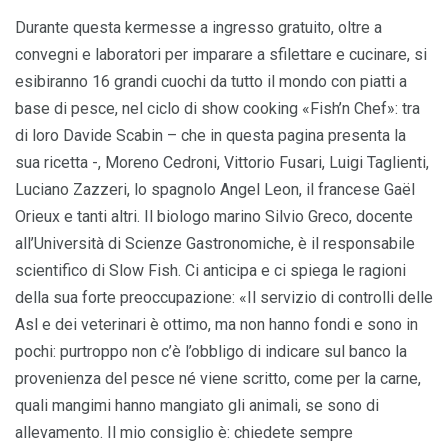
Durante questa kermesse a ingresso gratuito, oltre a
convegni e laboratori per imparare a sfilettare e cucinare, si
esibiranno 16 grandi cuochi da tutto il mondo con piatti a
base di pesce, nel ciclo di show cooking «Fish’n Chef»: tra
di loro Davide Scabin – che in questa pagina presenta la
sua ricetta -, Moreno Cedroni, Vittorio Fusari, Luigi Taglienti,
Luciano Zazzeri, lo spagnolo Angel Leon, il francese Gaël
Orieux e tanti altri. Il biologo marino Silvio Greco, docente
all’Università di Scienze Gastronomiche, è il responsabile
scientifico di Slow Fish. Ci anticipa e ci spiega le ragioni
della sua forte preoccupazione: «Il servizio di controlli delle
Asl e dei veterinari è ottimo, ma non hanno fondi e sono in
pochi: purtroppo non c’è l’obbligo di indicare sul banco la
provenienza del pesce né viene scritto, come per la carne,
quali mangimi hanno mangiato gli animali, se sono di
allevamento. Il mio consiglio è: chiedete sempre