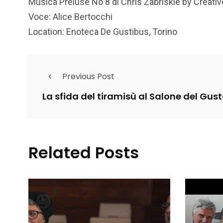
Musica Preluse No 8 di Chris Zabriskie by Crea
Voce: Alice Bertocchi
Location: Enoteca De Gustibus, Torino
Previous Post
La sfida del tiramisù al Salone del Gus
Related Posts