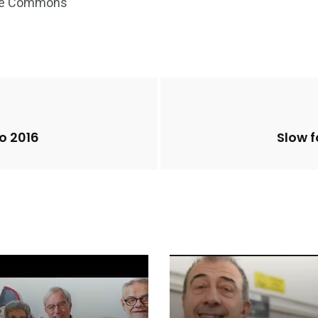
tive Commons
to 2016
Slow f