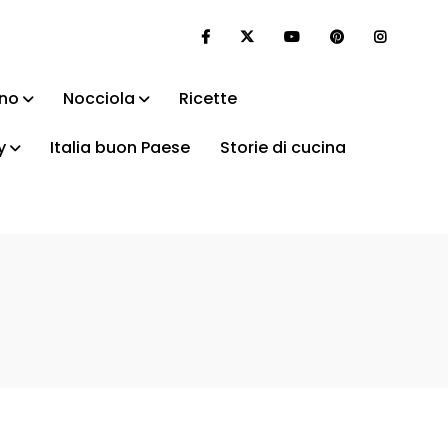
ino
Nocciola
Ricette
y
Italia buon Paese
Storie di cucina