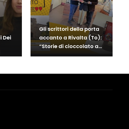
Gli scrittori della porta
i Dei
accanto a Rivalta (To):
“Storie di cioccolato a
Torino e in…