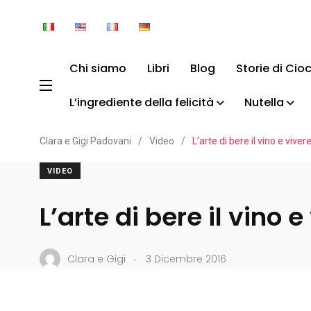
Chi siamo
Libri
Blog
Storie di Cio
L’ingrediente della felicità
Nutella
Clara e Gigi Padovani
/
Video
/
L’arte di bere il vino e vivere
VIDEO
L’arte di bere il vino e
.
Clara e Gigi
3 Dicembre 2016