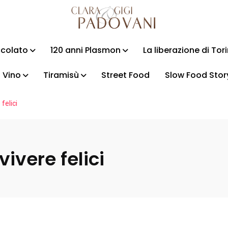
ccolato
120 anni Plasmon
La liberazione di Tor
Vino
Tiramisù
Street Food
Slow Food Stor
 felici
 vivere felici