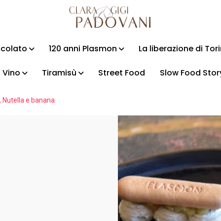
ccolato
120 anni Plasmon
La liberazione di Tor
Vino
Tiramisù
Street Food
Slow Food Stor
, Nutella e banana