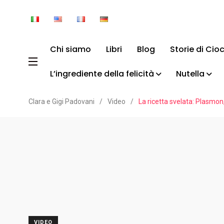
Chi siamo
Libri
Blog
Storie di Cio
L’ingrediente della felicità
Nutella
Clara e Gigi Padovani
/
Video
/
La ricetta svelata: Plasmon
VIDEO