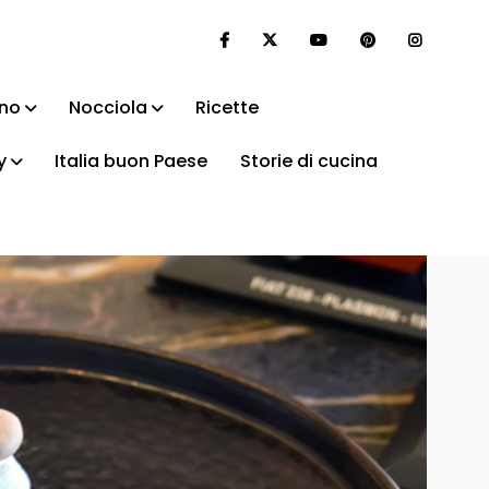
ino
Nocciola
Ricette
y
Italia buon Paese
Storie di cucina