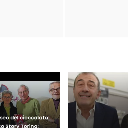
useo del cioccolato
o Story Torino: