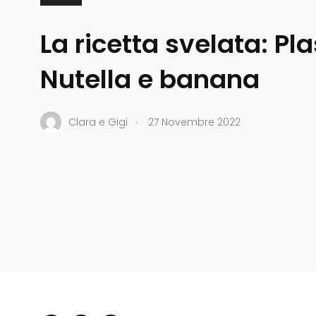
La ricetta svelata: P
Nutella e banana
.
Clara e Gigi
27 Novembre 2022