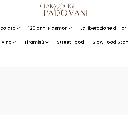
ccolato
120 anni Plasmon
La liberazione di Tor
Vino
Tiramisù
Street Food
Slow Food Stor