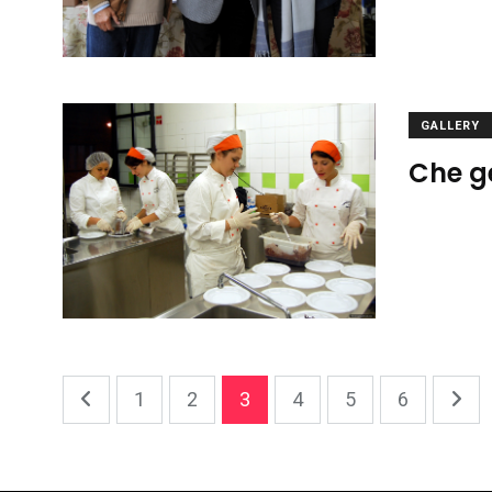
GALLERY
Che g
1
2
3
4
5
6