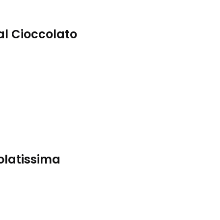
al Cioccolato
olatissima