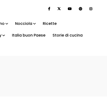
ino
Nocciola
Ricette
y
Italia buon Paese
Storie di cucina