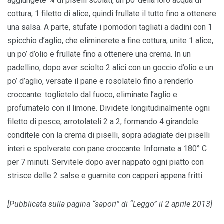
aggiungete ¾ di piselli scolati, un po’ della loro acqua di
cottura, 1 filetto di alice, quindi frullate il tutto fino a ottenere
una salsa. A parte, stufate i pomodori tagliati a dadini con 1
spicchio d’aglio, che eliminerete a fine cottura; unite 1 alice,
un po’ d’olio e frullate fino a ottenere una crema. In un
padellino, dopo aver sciolto 2 alici con un goccio d’olio e un
po’ d’aglio, versate il pane e rosolatelo fino a renderlo
croccante: toglietelo dal fuoco, eliminate l’aglio e
profumatelo con il limone. Dividete longitudinalmente ogni
filetto di pesce, arrotolateli 2 a 2, formando 4 girandole:
conditele con la crema di piselli, sopra adagiate dei piselli
interi e spolverate con pane croccante. Infornate a 180° C
per 7 minuti. Servitele dopo aver nappato ogni piatto con
strisce delle 2 salse e guarnite con capperi appena fritti.
[Pubblicata sulla pagina “sapori” di “Leggo” il 2 aprile 2013]