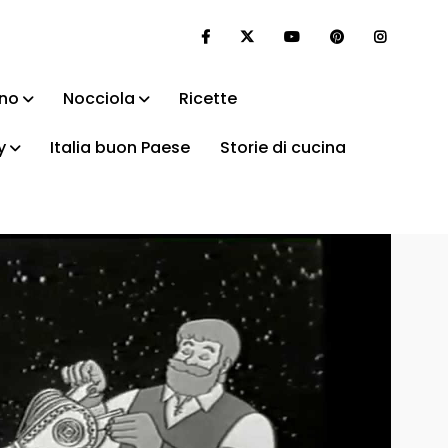
ino
Nocciola
Ricette
y
Italia buon Paese
Storie di cucina