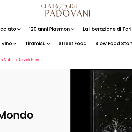
ccolato
120 anni Plasmon
La liberazione di Tor
Vino
Tiramisù
Street Food
Slow Food Stor
do Nutella Rizzoli Etas
o Mondo