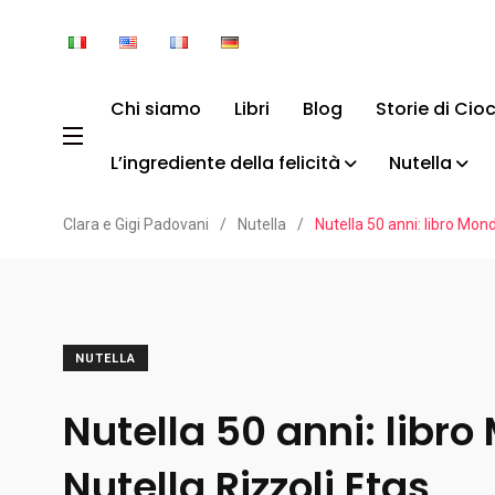
Chi siamo
Libri
Blog
Storie di Cio
L’ingrediente della felicità
Nutella
Clara e Gigi Padovani
/
Nutella
/
Nutella 50 anni: libro Mon
NUTELLA
Nutella 50 anni: libr
Nutella Rizzoli Etas