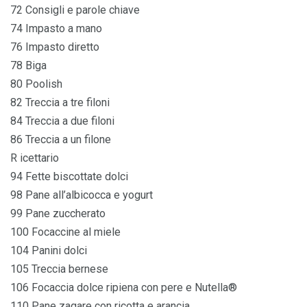
72 Consigli e parole chiave
74 Impasto a mano
76 Impasto diretto
78 Biga
80 Poolish
82 Treccia a tre filoni
84 Treccia a due filoni
86 Treccia a un filone
R icettario
94 Fette biscottate dolci
98 Pane all’albicocca e yogurt
99 Pane zuccherato
100 Focaccine al miele
104 Panini dolci
105 Treccia bernese
106 Focaccia dolce ripiena con pere e Nutella®
110 Pane zagare con ricotta e arancia