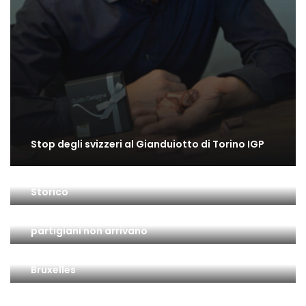
Stop degli svizzeri al Gianduiotto di Torino IGP
Il gusto di Torino: una bella mostra all’Archivio
Storico
Il 25 Aprile a Torino: la città è insorta ma … i
partigiani non arrivano
Gianduiotto di Torino IGP: l’ultimo passo a
Bruxelles