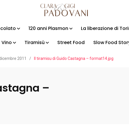
ccolato
120 anni Plasmon
La liberazione di Tor
Vino
Tiramisù
Street Food
Slow Food Stor
 dicembre 2011
/
Il tiramisu di Guido Castagna – format14.jpg
Castagna –