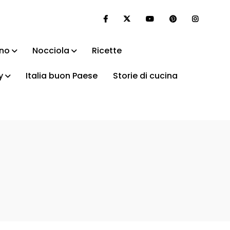
ino
Nocciola
Ricette
y
Italia buon Paese
Storie di cucina