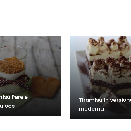
misù Pere e
Tiramisù in version
uloos
moderna