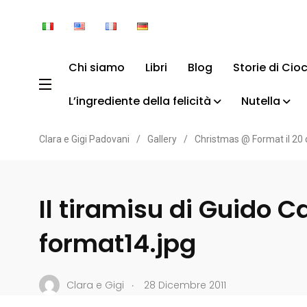
Chi siamo
Libri
Blog
Storie di Cio
L’ingrediente della felicità
Nutella
Clara e Gigi Padovani
/
Gallery
/
Christmas @ Format il 20
Il tiramisu di Guido 
format14.jpg
.
Clara e Gigi
28 Dicembre 2011