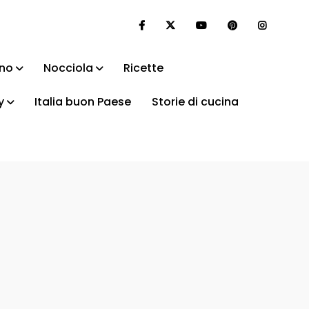
ino
Nocciola
Ricette
y
Italia buon Paese
Storie di cucina