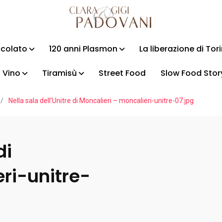
ccolato
120 anni Plasmon
La liberazione di Tor
Vino
Tiramisù
Street Food
Slow Food Stor
/
Nella sala dell’Unitre di Moncalieri – moncalieri-unitre-07.jpg
di
ri-unitre-