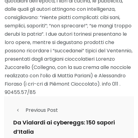
quotidiani dell’epoca, i libri di cucina, le pubblicità,
dalle quali gli autori attingono con intelligenza,
consigliavano: “niente piatti complicati: cibi sani,
semplici, saporiti”; “non sprecare!”; “se mangi troppo
derubi la patria”. I due autori torinesi presentano le
loro opere, mentre si degustano prodotti che
possono ricordare i “succedanei” tipici del Ventennio,
presentati dagli artigiani cioccolatieri Lorenzo
Zuccarello (Collegno, con la sua crema alle nocciole
realizzato con l’olio di Mattia Pariani) e Alessandro
Fioraso (i cri-cri di Piêmont Cioccolato). info 011 .
90455.57/85
Previous Post
Da Vialardi ai cybereggs: 150 sapori
d’Italia