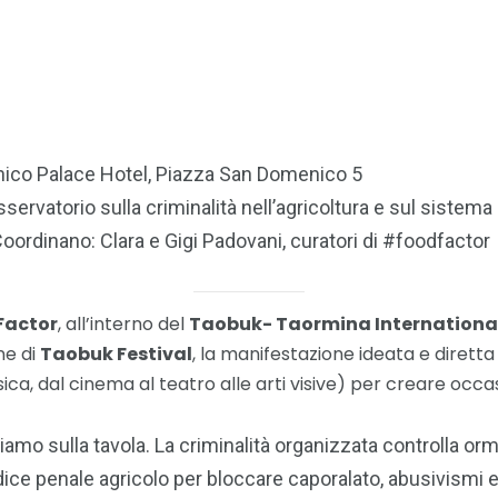
ico Palace Hotel, Piazza San Domenico 5
Osservatorio sulla criminalità nell’agricoltura e sul sist
Coordinano: Clara e Gigi Padovani, curatori di #foodfactor
Factor
, all’interno del
Taobuk- Taormina International
one di
Taobuk Festival
, la manifestazione ideata e dirett
usica, dal cinema al teatro alle arti visive) per creare occa
amo sulla tavola. La criminalità organizzata controlla orm
odice penale agricolo per bloccare caporalato, abusivismi 