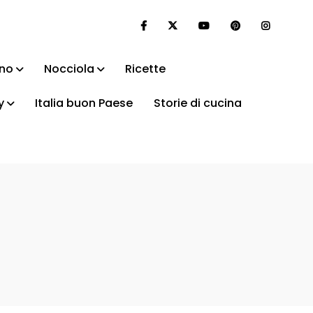
ino
Nocciola
Ricette
y
Italia buon Paese
Storie di cucina