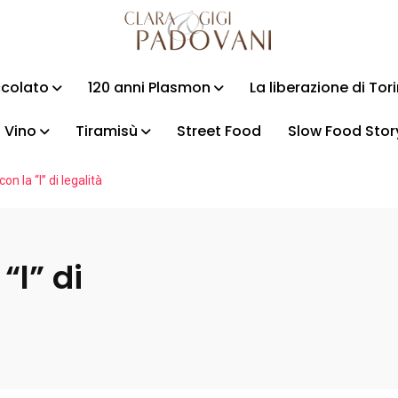
ccolato
120 anni Plasmon
La liberazione di Tor
Vino
Tiramisù
Street Food
Slow Food Stor
on la “l” di legalità
“l” di