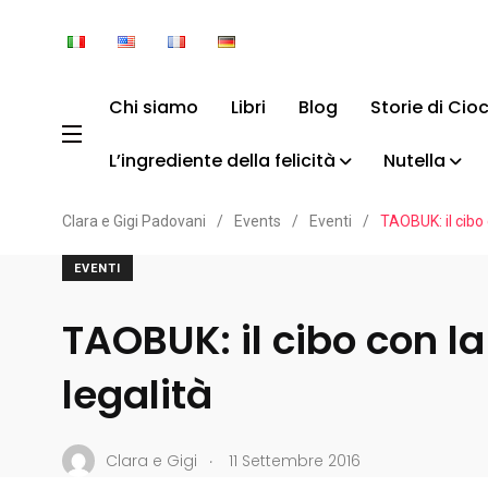
Chi siamo
Libri
Blog
Storie di Cio
L’ingrediente della felicità
Nutella
Clara e Gigi Padovani
/
Events
/
Eventi
/
TAOBUK: il cibo c
EVENTI
TAOBUK: il cibo con la 
legalità
.
Clara e Gigi
11 Settembre 2016