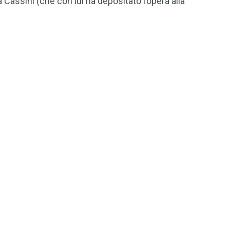
a Cassini (che con lui ha depositato l’opera alla