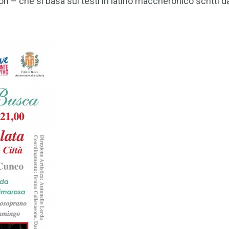
tori – che si basa sui testi in latino maccheronico scritti d