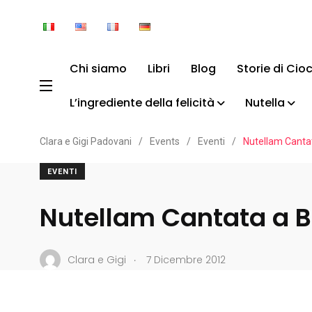
Chi siamo
Libri
Blog
Storie di Cio
L’ingrediente della felicità
Nutella
Clara e Gigi Padovani
/
Events
/
Eventi
/
Nutellam Canta
EVENTI
Nutellam Cantata a 
.
Clara e Gigi
7 Dicembre 2012