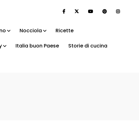
ino
Nocciola
Ricette
y
Italia buon Paese
Storie di cucina