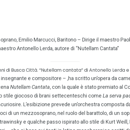
oprano, Emilio Marcucci, Baritono – Dirige il maestro Pao
l maestro Antonello Lerda, autore di “Nutellam Cantata”
i di Busca Città. “Nutellam cantata” di Antonello Lerda e
insegnante e compositore – ,ha scritto un’opera da camer
scena
Nutellam Cantata
, con la quale è stato premiato al
lo stile giocoso di brani settecenteschi come
La serva pa
 incuriosire. L’esibizione prevede un’orchestra composta da
le voci di un mezzosoprano, nel ruolo del barattolo, di un s
Strawinsky e qualche passo ispirato allo stile di Kurt Weil