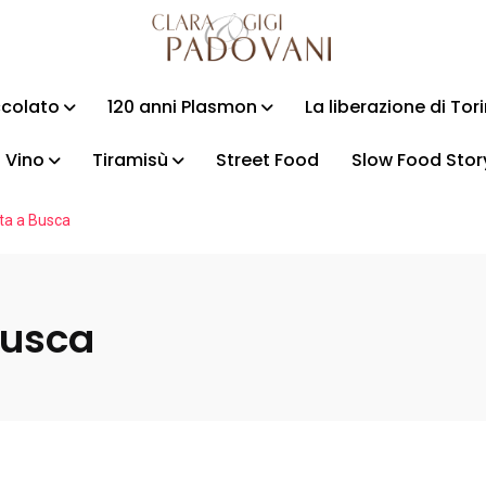
ccolato
120 anni Plasmon
La liberazione di Tor
Vino
Tiramisù
Street Food
Slow Food Stor
ta a Busca
Busca