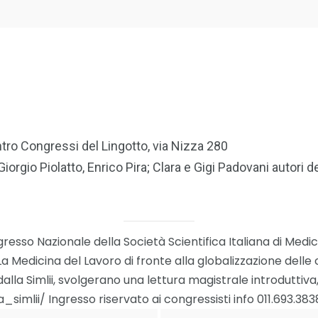
ro Congressi del Lingotto, via Nizza 280
orgio Piolatto, Enrico Pira; Clara e Gigi Padovani autori de
ngresso Nazionale della Società Scientifica Italiana di Med
– La Medicina del Lavoro di fronte alla globalizzazione dell
dalla Simlii, svolgerano una lettura magistrale introduttiva
la_simlii/ Ingresso riservato ai congressisti info 011.693.3