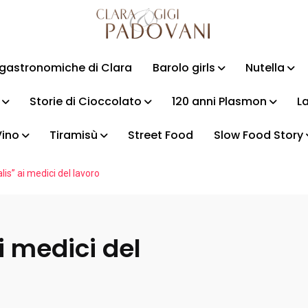
i gastronomiche di Clara
Barolo girls
Nutella
Storie di Cioccolato
120 anni Plasmon
La
Vino
Tiramisù
Street Food
Slow Food Story
lis” ai medici del lavoro
i medici del