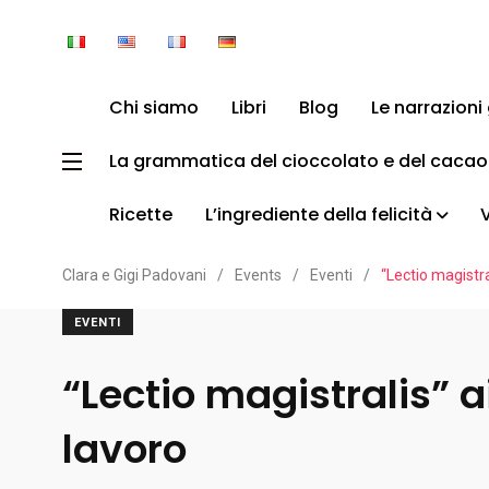
Chi siamo
Libri
Blog
Le narrazion
La grammatica del cioccolato e del cacao
Ricette
L’ingrediente della felicità
Clara e Gigi Padovani
/
Events
/
Eventi
/
“Lectio magistra
EVENTI
“Lectio magistralis” a
lavoro