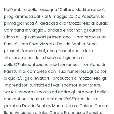
Nell’ambito della rassegna “Culture Mediterranee”,
programmata dal 7 al 9 maggio 2012 a Paestum, la
prima giornata Ã¨ dedicata alla “Mozzarella di bufala
Campana in viaggio … andata e ritorno”, gli autori
Clara e Gigi Padovani presentano il libro “Italia Buon
Paese” , con Enzo Vizzari e Davide Scabin. Sono
presenti famosi chef, che presentano le loro
interpretazioni della bufala artigianale e
dellâ€™alimentazione mediterranea. Il territorio di
Paestum al completo con i suoi numerosi agricoltori
di qualitÃ , gli allevatori, i produttori di mozzarella, gli
imprenditori turistici ed i vari sponsor e partners.
SarÃ Gennaro Esposito ad aprire gli interventi della
convention seguito a ruota nellâ€™arco dei tre
giorni da Davide Scabin, Mauro Uliassi, Chicco Cerea,
Ilario Vinciguerra, Igles Corelli, Francesco Sposito,